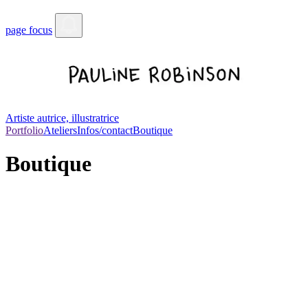
page focus
Artiste autrice, illustratrice
Portfolio
Ateliers
Infos/contact
Boutique
Boutique